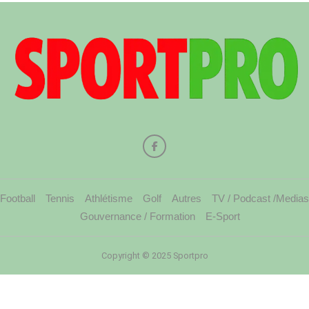
Football
Tennis
Athlétisme
Golf
Autres
TV / Podcast /Medias
Gouvernance / Formation
E-Sport
Copyright © 2025 Sportpro