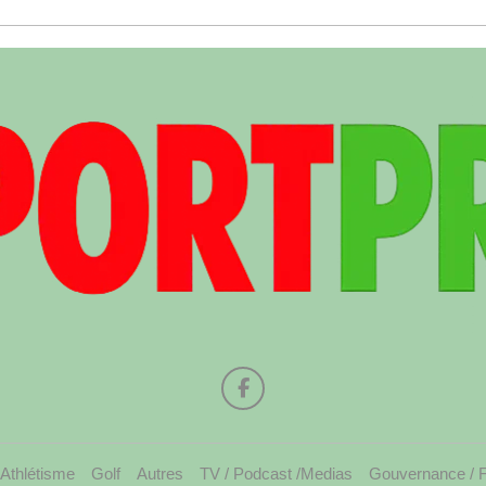
Athlétisme
Golf
Autres
TV / Podcast /Medias
Gouvernance / 