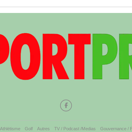
Athlétisme
Golf
Autres
TV / Podcast /Medias
Gouvernance / 