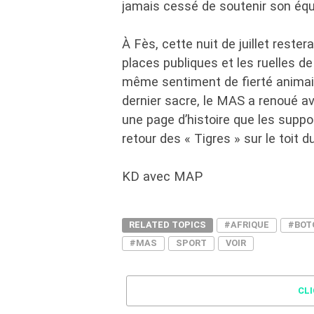
jamais cessé de soutenir son équi
À Fès, cette nuit de juillet rest
places publiques et les ruelles 
même sentiment de fierté animait
dernier sacre, le MAS a renoué av
une page d’histoire que les supp
retour des « Tigres » sur le toit d
KD avec MAP
RELATED TOPICS
#AFRIQUE
#BOT
#MAS
SPORT
VOIR
CL