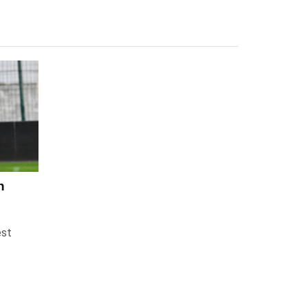
n
est