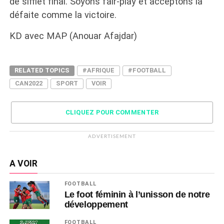
de sifflet final. Soyons fair-play et acceptons la
défaite comme la victoire.
KD avec MAP (Anouar Afajdar)
RELATED TOPICS
#AFRIQUE
#FOOTBALL
CAN2022
SPORT
VOIR
CLIQUEZ POUR COMMENTER
ADVERTISEMENT
A VOIR
FOOTBALL
Le foot féminin à l’unisson de notre
développement
FOOTBALL