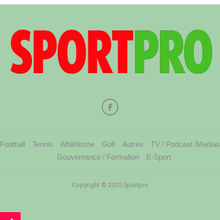
Football
Tennis
Athlétisme
Golf
Autres
TV / Podcast /Medias
Gouvernance / Formation
E-Sport
Copyright © 2025 Sportpro