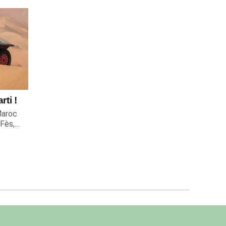
rti !
Maroc
ès,...