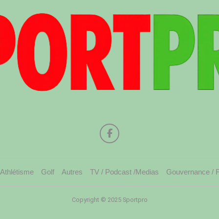
Athlétisme
Golf
Autres
TV / Podcast /Medias
Gouvernance / 
Copyright © 2025 Sportpro