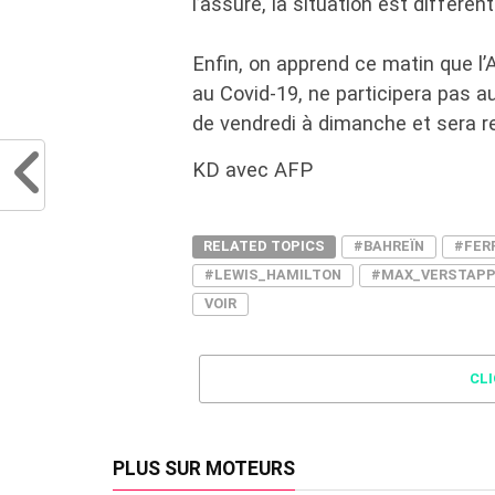
l’assure, la situation est différe
Enfin, on apprend ce matin que l’
au Covid-19, ne participera pas a
de vendredi à dimanche et sera 
KD avec AFP
RELATED TOPICS
#BAHREÏN
#FER
#LEWIS_HAMILTON
#MAX_VERSTAP
VOIR
CL
PLUS SUR MOTEURS