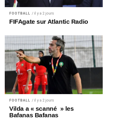
/ il y a 2 jours
FOOTBALL
FIFAgate sur Atlantic Radio
/ il y a 2 jours
FOOTBALL
Vilda a « scanné » les
Bafanas Bafanas