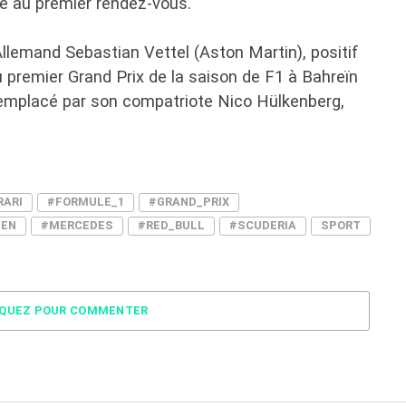
nte au premier rendez-vous.
Allemand Sebastian Vettel (Aston Martin), positif
u premier Grand Prix de la saison de F1 à Bahreïn
remplacé par son compatriote Nico Hülkenberg,
RARI
#FORMULE_1
#GRAND_PRIX
PEN
#MERCEDES
#RED_BULL
#SCUDERIA
SPORT
IQUEZ POUR COMMENTER