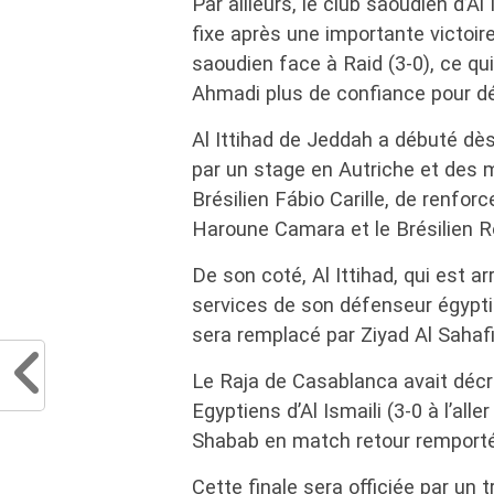
Par ailleurs, le club saoudien d’A
fixe après une importante victoir
saoudien face à Raid (3-0), ce q
Ahmadi plus de confiance pour déf
Al Ittihad de Jeddah a débuté dès
par un stage en Autriche et des 
Brésilien Fábio Carille, de renfor
Haroune Camara et le Brésilien R
De son coté, Al Ittihad, qui est a
services de son défenseur égypti
sera remplacé par Ziyad Al Sahaf
Le Raja de Casablanca avait décro
Egyptiens d’Al Ismaili (3-0 à l’alle
Shabab en match retour remporté pa
Cette finale sera officiée par un 