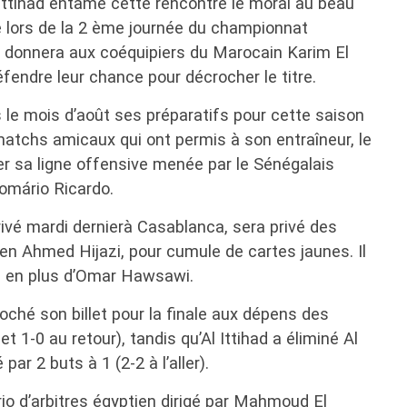
l Ittihad entame cette rencontre le moral au beau
e lors de la 2 ème journée du championnat
ui donnera aux coéquipiers du Marocain Karim El
endre leur chance pour décrocher le titre.
 le mois d’août ses préparatifs pour cette saison
matchs amicaux qui ont permis à son entraîneur, le
cer sa ligne offensive menée par le Sénégalais
omário Ricardo.
rrivé mardi dernierà Casablanca, sera privé des
en Ahmed Hijazi, pour cumule de cartes jaunes. Il
i en plus d’Omar Hawsawi.
ché son billet pour la finale aux dépens des
r et 1-0 au retour), tandis qu’Al Ittihad a éliminé Al
r 2 buts à 1 (2-2 à l’aller).
trio d’arbitres égyptien dirigé par Mahmoud El