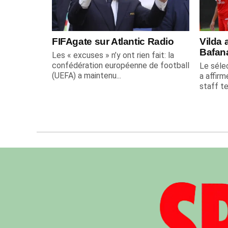
FIFAgate sur Atlantic Radio
Vilda 
Bafan
Les « excuses » n’y ont rien fait: la
confédération européenne de football
Le sélec
(UEFA) a maintenu...
a affirm
staff te