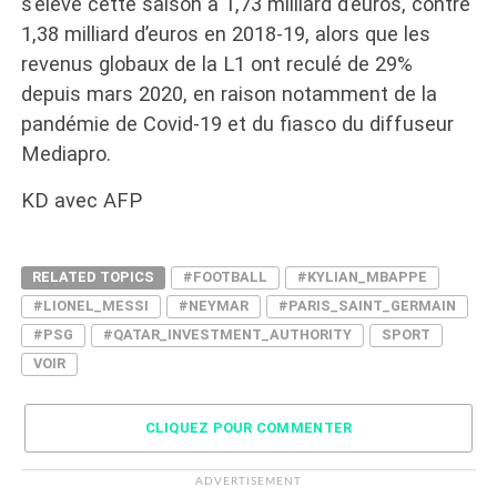
s’élève cette saison à 1,73 milliard d’euros, contre
1,38 milliard d’euros en 2018-19, alors que les
revenus globaux de la L1 ont reculé de 29%
depuis mars 2020, en raison notamment de la
pandémie de Covid-19 et du fiasco du diffuseur
Mediapro.
KD avec AFP
RELATED TOPICS
#FOOTBALL
#KYLIAN_MBAPPE
#LIONEL_MESSI
#NEYMAR
#PARIS_SAINT_GERMAIN
#PSG
#QATAR_INVESTMENT_AUTHORITY
SPORT
VOIR
CLIQUEZ POUR COMMENTER
ADVERTISEMENT