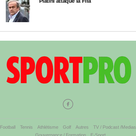
Platini attaque la Fifa
Football
Tennis
Athlétisme
Golf
Autres
TV / Podcast /Medias
Gouvernance / Formation
E-Sport