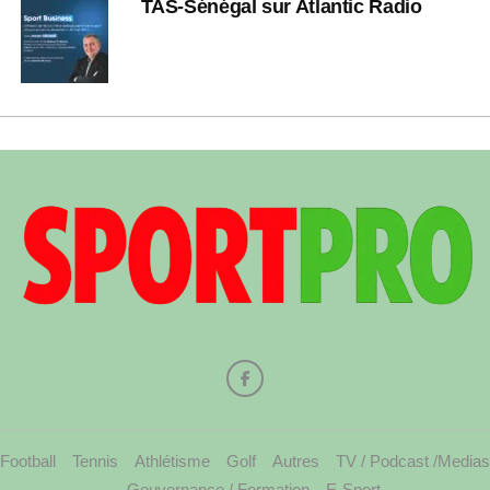
TAS-Sénégal sur Atlantic Radio
Football
Tennis
Athlétisme
Golf
Autres
TV / Podcast /Medias
Gouvernance / Formation
E-Sport