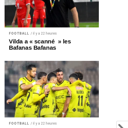
/ il y a 22 heures
FOOTBALL
Vilda a « scanné » les
Bafanas Bafanas
/ il y a 22 heures
FOOTBALL