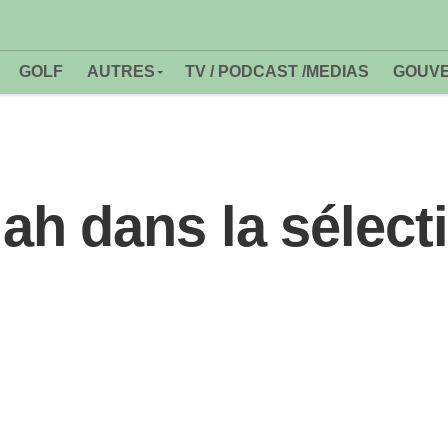
GOLF
AUTRES
TV / PODCAST /MEDIAS
GOUVE
h dans la sélect
1