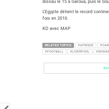
Bissau le 15 à Garoua, puis le So
L’Egypte détient le record contine
fois en 2010.
KD avec MAP
RELATED TOPICS
#AFRIQUE
#CAM
#FOOTBALL
#LIVERPOOL
#MOHA
CL