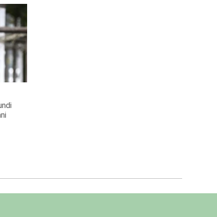
undi
ni