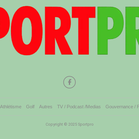
Athlétisme
Golf
Autres
TV / Podcast /Medias
Gouvernance / 
Copyright © 2025 Sportpro