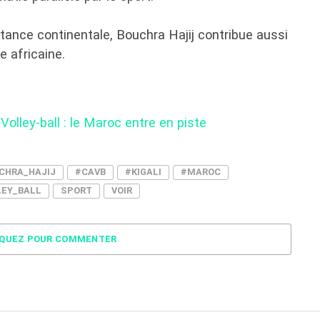
stance continentale, Bouchra Hajij contribue aussi
e africaine.
olley-ball : le Maroc entre en piste
CHRA_HAJIJ
#CAVB
#KIGALI
#MAROC
LEY_BALL
SPORT
VOIR
IQUEZ POUR COMMENTER