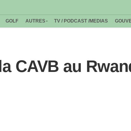
GOLF
AUTRES
TV / PODCAST /MEDIAS
GOUVE
: la CAVB au Rwa