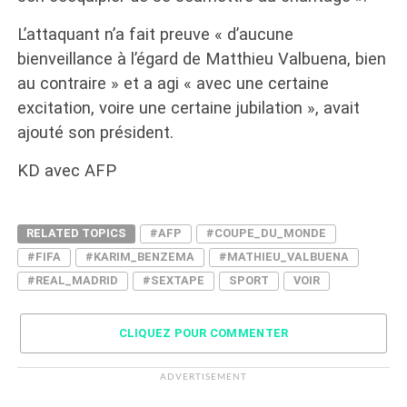
L’attaquant n’a fait preuve « d’aucune
bienveillance à l’égard de Matthieu Valbuena, bien
au contraire » et a agi « avec une certaine
excitation, voire une certaine jubilation », avait
ajouté son président.
KD avec AFP
RELATED TOPICS
#AFP
#COUPE_DU_MONDE
#FIFA
#KARIM_BENZEMA
#MATHIEU_VALBUENA
#REAL_MADRID
#SEXTAPE
SPORT
VOIR
CLIQUEZ POUR COMMENTER
ADVERTISEMENT